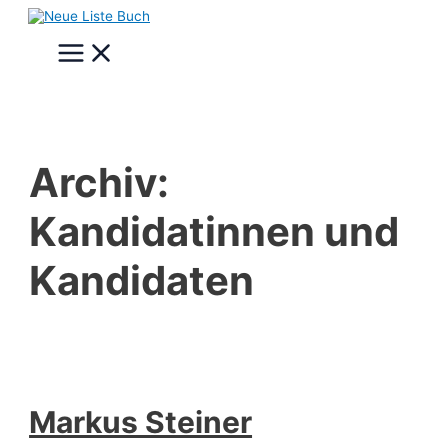
Zum
Inhalt
Main
springen
Menu
Archiv:
Kandidatinnen und
Kandidaten
Markus Steiner