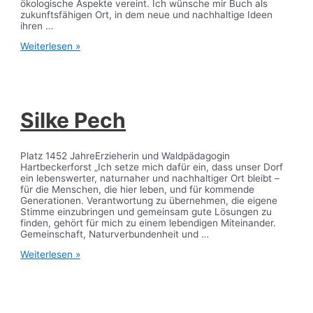
ökologische Aspekte vereint. Ich wünsche mir Buch als
zukunftsfähigen Ort, in dem neue und nachhaltige Ideen
ihren …
Anita
Weiterlesen »
Schmidbauer
Silke Pech
Platz 1452 JahreErzieherin und Waldpädagogin
Hartbeckerforst „Ich setze mich dafür ein, dass unser Dorf
ein lebenswerter, naturnaher und nachhaltiger Ort bleibt –
für die Menschen, die hier leben, und für kommende
Generationen. Verantwortung zu übernehmen, die eigene
Stimme einzubringen und gemeinsam gute Lösungen zu
finden, gehört für mich zu einem lebendigen Miteinander.
Gemeinschaft, Naturverbundenheit und …
Silke
Weiterlesen »
Pech