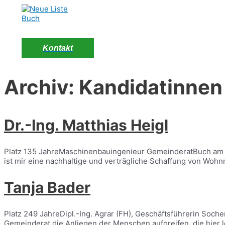
Zum
Inhalt
springen
Über uns
Buch a.E.
Archiv
Kontakt
Archiv:
Kandidatinnen
Dr.-Ing. Matthias Heigl
Platz 135 JahreMaschinenbauingenieur GemeinderatBuch am 
ist mir eine nachhaltige und verträgliche Schaffung von Wohn
Tanja Bader
Platz 249 JahreDipl.-Ing. Agrar (FH), Geschäftsführerin Soche
Gemeinderat die Anliegen der Menschen aufgreifen, die hier 