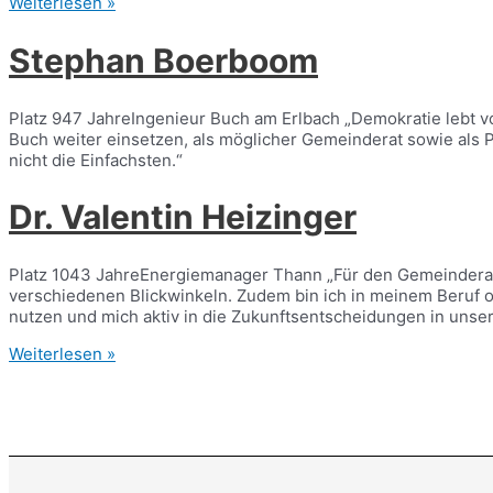
Dietmar
Weiterlesen »
Nitsche
Stephan Boerboom
Platz 947 JahreIngenieur Buch am Erlbach „Demokratie lebt v
Buch weiter einsetzen, als möglicher Gemeinderat sowie als P
nicht die Einfachsten.“
Dr. Valentin Heizinger
Platz 1043 JahreEnergiemanager Thann „Für den Gemeinderat z
verschiedenen Blickwinkeln. Zudem bin ich in meinem Beruf o
nutzen und mich aktiv in die Zukunftsentscheidungen in unse
Dr.
Weiterlesen »
Valentin
Heizinger
Seitennummerierung
der
Beiträge