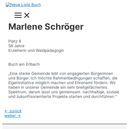
Zum
Inhalt
Main
springen
Menu
Marlene Schröger
Platz 6
58 Jahre
Erzieherin und Waldpädagogin
Buch am Erlbach
„Eine starke Gemeinde lebt von engagierten Bürgerinnen
und Bürger. Ich möchte Rahmenbedingungen schaffen, die
Eigeninitiative möglich machen und Ehrenamt fördern. Wir
haben in unserer Gemeinde ein sehr breitgefächertes
Spektrum, darum lasst uns gemeinsam nachhaltige, soziale
und zukunftsorientierte Projekte starten und durchführen.“
Beitragsnavigation
←
zurück
weiter
→