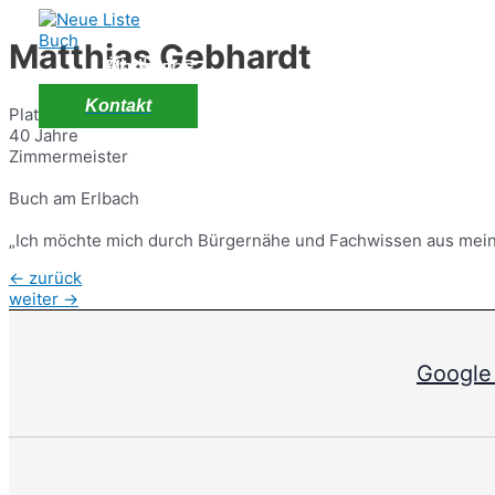
Zum
Inhalt
Matthias Gebhardt
springen
Über uns
Buch a.E.
Archiv
Kontakt
Platz 15
40 Jahre
Zimmermeister
Buch am Erlbach
„Ich möchte mich durch Bürgernähe und Fachwissen aus mein
Beitragsnavigation
←
zurück
weiter
→
Google