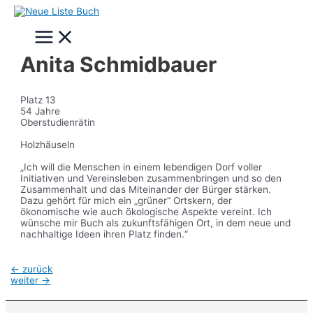
Zum
Inhalt
Main
springen
Menu
Anita Schmidbauer
Platz 13
54 Jahre
Oberstudienrätin
Holzhäuseln
„Ich will die Menschen in einem lebendigen Dorf voller
Initiativen und Vereinsleben zusammenbringen und so den
Zusammenhalt und das Miteinander der Bürger stärken.
Dazu gehört für mich ein „grüner“ Ortskern, der
ökonomische wie auch ökologische Aspekte vereint. Ich
wünsche mir Buch als zukunftsfähigen Ort, in dem neue und
nachhaltige Ideen ihren Platz finden.“
Beitragsnavigation
←
zurück
weiter
→