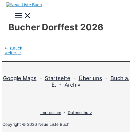
Zum
Inhalt
Main
springen
Menu
Bucher Dorffest 2026
Beitragsnavigation
←
zurück
weiter
→
Google Maps
-
Startseite
-
Über uns
-
Buch a.
E.
-
Archiv
Impressum
-
Datenschutz
Copyright © 2026 Neue Liste Buch