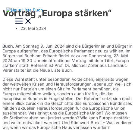
Zum
Vortrag „Europa stärken“
Inhalt
Main
springen
Menu
23. Mai 2024
Buch.
Am Sonntag 9. Juni 2024 sind die Bürgerinnen und Bürger in
Europa aufgerufen, das Europäische Parlament neu zu wählen. Im
Bürgersaal Buch am Erlbach findet dazu am Donnerstag, 23. Mai
2024 um 19.30 Uhr ein öffentlicher Vortrag mit dem Titel „Europa
stärken“ statt. Referent ist Prof. Dr. Michael Zöller aus Landshut.
Veranstalter ist die Neue Liste Buch.
Diese Wahl steht unter besonderen Vorzeichen, einerseits wegen
der weltweiten Krisen und Herausforderungen, aber auch weil sich
nicht nur Parteien um einen Sitz im Parlament bemühen, die
Europa mitgestalten wollen, sondern auch Kräfte, die das
europäische Bündnis in Frage stellen. Der Referent setzt sich nach
einem Blick zurück in die Geschichte des Europäischen Bündnisses
mit den aktuellen Herausforderungen für die Europäische Union
auseinander. Was bringt uns die Europäische Union? Wo müssen
die Stellschrauben neu justiert werden? Wie kann Europa gestärkt
und weiterentwickelt werden? Und Stichwort Brexit – Was verlieren
wir, wenn wir das Europäische Haus verlassen würden?