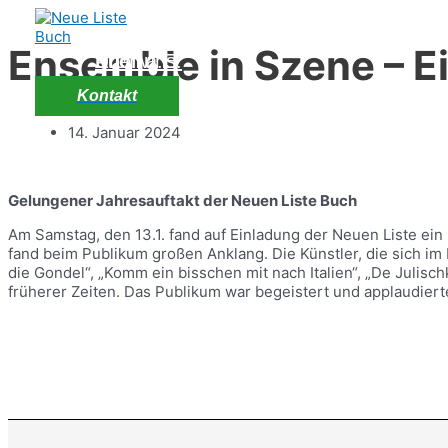
Zum
Inhalt
Ensemble in Szene – Ei
springen
Über uns
Buch a.E.
Archiv
Kontakt
14. Januar 2024
Gelungener Jahresauftakt der Neuen Liste Buch
Am Samstag, den 13.1. fand auf Einladung der Neuen Liste ei
fand beim Publikum großen Anklang. Die Künstler, die sich i
die Gondel“, „Komm ein bisschen mit nach Italien“, „De Juli
früherer Zeiten. Das Publikum war begeistert und applaudiert