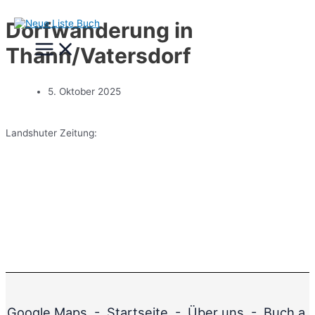
Zum
Dorfwanderung in
Inhalt
Main
springen
Thann/Vatersdorf
Menu
5. Oktober 2025
Landshuter Zeitung:
Google Maps
-
Startseite
-
Über uns
-
Buch a.