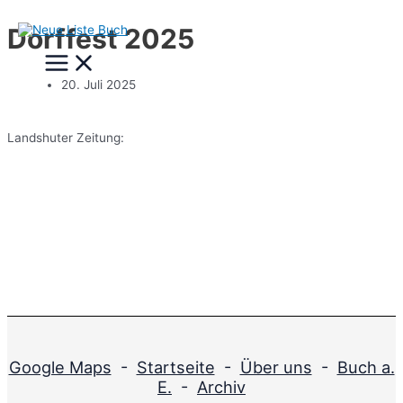
Zum
Dorffest 2025
Inhalt
Main
springen
Menu
20. Juli 2025
Landshuter Zeitung:
Google Maps
-
Startseite
-
Über uns
-
Buch a.
E.
-
Archiv